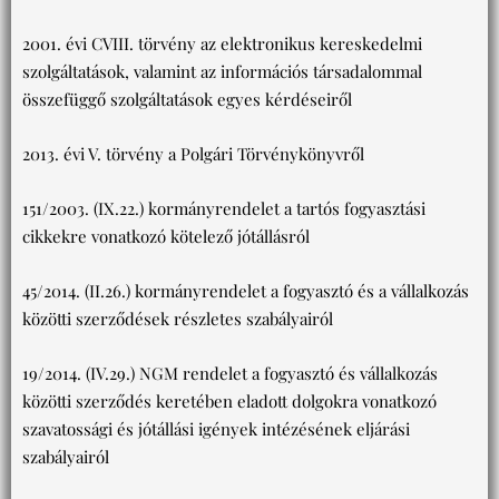
2001. évi CVIII. törvény az elektronikus kereskedelmi
szolgáltatások, valamint az információs társadalommal
összefüggő szolgáltatások egyes kérdéseiről
2013. évi V. törvény a Polgári Törvénykönyvről
151/2003. (IX.22.) kormányrendelet a tartós fogyasztási
cikkekre vonatkozó kötelező jótállásról
45/2014. (II.26.) kormányrendelet a fogyasztó és a vállalkozás
közötti szerződések részletes szabályairól
19/2014. (IV.29.) NGM rendelet a fogyasztó és vállalkozás
közötti szerződés keretében eladott dolgokra vonatkozó
szavatossági és jótállási igények intézésének eljárási
szabályairól