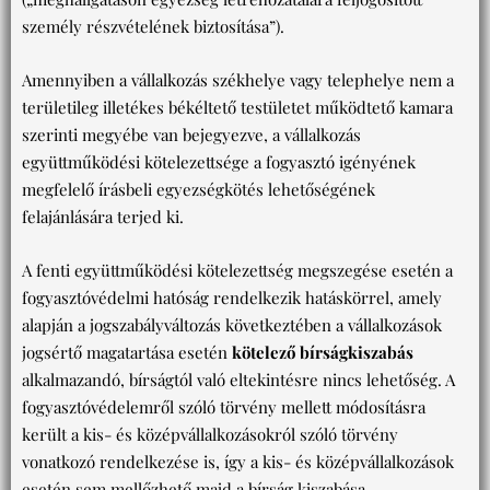
személy részvételének biztosítása”).
Amennyiben a vállalkozás székhelye vagy telephelye nem a
területileg illetékes békéltető testületet működtető kamara
szerinti megyébe van bejegyezve, a vállalkozás
együttműködési kötelezettsége a fogyasztó igényének
megfelelő írásbeli egyezségkötés lehetőségének
felajánlására terjed ki.
A fenti együttműködési kötelezettség megszegése esetén a
fogyasztóvédelmi hatóság rendelkezik hatáskörrel, amely
alapján a jogszabályváltozás következtében a vállalkozások
jogsértő magatartása esetén
kötelező bírságkiszabás
alkalmazandó, bírságtól való eltekintésre nincs lehetőség. A
fogyasztóvédelemről szóló törvény mellett módosításra
került a kis- és középvállalkozásokról szóló törvény
vonatkozó rendelkezése is, így a kis- és középvállalkozások
esetén sem mellőzhető majd a bírság kiszabása.