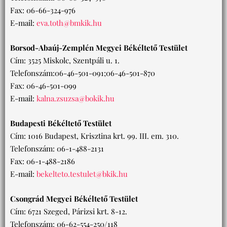
Fax: 06-66-324-976
E-mail:
eva.toth@bmkik.hu
Borsod-Abaúj-Zemplén Megyei Békéltető Testület
Cím: 3525 Miskolc, Szentpáli u. 1.
Telefonszám:06-46-501-091;06-46-501-870
Fax: 06-46-501-099
E-mail:
kalna.zsuzsa@bokik.hu
Budapesti Békéltető Testület
Cím: 1016 Budapest, Krisztina krt. 99. III. em. 310.
Telefonszám: 06-1-488-2131
Fax: 06-1-488-2186
E-mail:
bekelteto.testulet@bkik.hu
Csongrád Megyei Békéltető Testület
Cím: 6721 Szeged, Párizsi krt. 8-12.
Telefonszám: 06-62-554-250/118