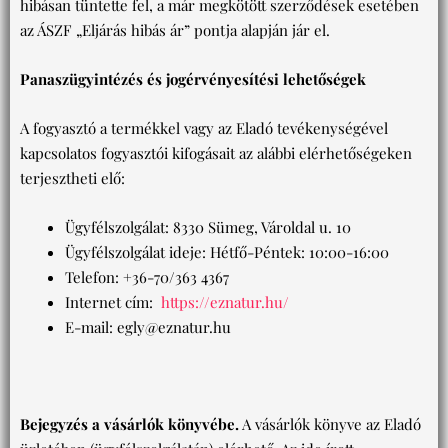
hibásan tüntette fel, a már megkötött szerződések esetében
az ÁSZF „Eljárás hibás ár” pontja alapján jár el.
Panaszügyintézés és jogérvényesítési lehetőségek
A fogyasztó a termékkel vagy az Eladó tevékenységével
kapcsolatos fogyasztói kifogásait az alábbi elérhetőségeken
terjesztheti elő:
Ügyfélszolgálat: 8330 Sümeg, Vároldal u. 10
Ügyfélszolgálat ideje: Hétfő-Péntek: 10:00-16:00
Telefon: +36-70/363 4367
Internet cím:
https://eznatur.hu/
E-mail: egly@eznatur.hu
Bejegyzés a vásárlók könyvébe.
A vásárlók könyve az Eladó