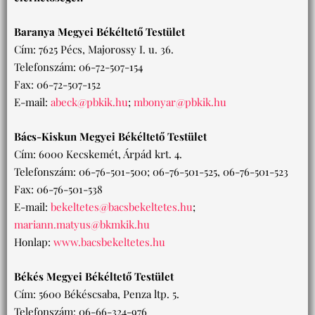
Baranya Megyei Békéltető Testület
Cím: 7625 Pécs, Majorossy I. u. 36.
Telefonszám: 06-72-507-154
Fax: 06-72-507-152
E-mail:
abeck@pbkik.hu
;
mbonyar@pbkik.hu
Bács-Kiskun Megyei Békéltető Testület
Cím: 6000 Kecskemét, Árpád krt. 4.
Telefonszám: 06-76-501-500; 06-76-501-525, 06-76-501-523
Fax: 06-76-501-538
E-mail:
bekeltetes@bacsbekeltetes.hu
;
mariann.matyus@bkmkik.hu
Honlap:
www.bacsbekeltetes.hu
Békés Megyei Békéltető Testület
Cím: 5600 Békéscsaba, Penza ltp. 5.
Telefonszám: 06-66-324-976