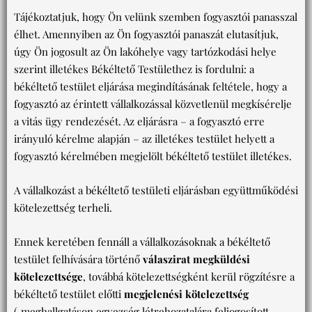
Tájékoztatjuk, hogy Ön velünk szemben fogyasztói panasszal
élhet. Amennyiben az Ön fogyasztói panaszát elutasítjuk,
úgy Ön jogosult az Ön lakóhelye vagy tartózkodási helye
szerint illetékes Békéltető Testülethez is fordulni: a
békéltető testület eljárása megindításának feltétele, hogy a
fogyasztó az érintett vállalkozással közvetlenül megkísérelje
a vitás ügy rendezését. Az eljárásra – a fogyasztó erre
irányuló kérelme alapján – az illetékes testület helyett a
fogyasztó kérelmében megjelölt békéltető testület illetékes.
A vállalkozást a békéltető testületi eljárásban együttműködési
kötelezettség terheli.
Ennek keretében fennáll a vállalkozásoknak a békéltető
testület felhívására történő
válaszirat megküldési
kötelezettsége
, továbbá kötelezettségként kerül rögzítésre a
békéltető testület előtti
megjelenési kötelezettség
(„meghallgatáson egyezség létrehozatalára feljogosított