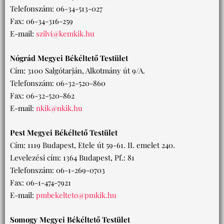
Telefonszám: 06-34-513-027
Fax: 06-34-316-259
E-mail:
szilvi@kemkik.hu
Nógrád Megyei Békéltető Testület
Cím: 3100 Salgótarján, Alkotmány út 9/A.
Telefonszám: 06-32-520-860
Fax: 06-32-520-862
E-mail:
nkik@nkik.hu
Pest Megyei Békéltető Testület
Cím: 1119 Budapest, Etele út 59-61. II. emelet 240.
Levelezési cím: 1364 Budapest, Pf.: 81
Telefonszám: 06-1-269-0703
Fax: 06-1-474-7921
E-mail:
pmbekelteto@pmkik.hu
Somogy Megyei Békéltető Testület