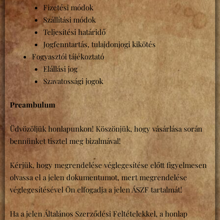
Fizetési módok
Szállítási módok
Teljesítési határidő
Jogfenntartás, tulajdonjogi kikötés
Fogyasztói tájékoztató
Elállási jog
Szavatossági jogok
Preambulum
Üdvözöljük honlapunkon! Köszönjük, hogy vásárlása során
bennünket tisztel meg bizalmával!
Kérjük, hogy megrendelése véglegesítése előtt figyelmesen
olvassa el a jelen dokumentumot, mert megrendelése
véglegesítésével Ön elfogadja a jelen ÁSZF tartalmát!
Ha a jelen Általános Szerződési Feltételekkel, a honlap