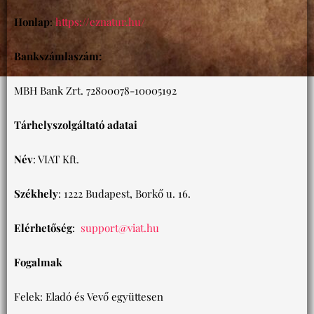
Honlap
:
https://eznatur.hu/
Bankszámlaszám:
MBH Bank Zrt. 72800078-10005192
Tárhelyszolgáltató adatai
Név
:
VIAT Kft.
Székhely
:
1222 Budapest, Borkő u. 16.
Elérhetőség
:
support@viat.hu
Fogalmak
Felek: Eladó és Vevő együttesen