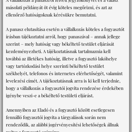
A vállalkozás a panaszról felvett jegyzőkönyvet és a válasz
másolati példányát öt évig köteles megőrizni, és azt az
ellenőrző hatóságoknak kérésükre bemutatni.
A panasz elutasítása esetén a vállalkozás köteles a fogyasztót
írásban tájékoztatni arról, hogy panaszával – annak jellege
szerint – mely hatóság vagy békéltető testület eljárását
kezdeményezheti. A tájékoztatásnak tartalmaznia kell
továbbá az illetékes hatóság, illetve a fogyasztó lakóhelye
vagy tartózkodási helye szerinti békéltető testület
székhelyét, telefonos és internetes elérhetőségét, valamint
levelezési címét. A tájékoztatásnak arra is ki kell terjednie,
hogy a vállalkozás a fogyasztói jogvita rendezése érdekében
igénybe veszi-e a békéltető testületi eljárást.
Amennyiben az Eladó és a fogyasztó között esetlegesen
fennálló fogyasztói jogvita a tárgyalások során nem
rendeződik, az alábbi jogérvényesítési lehetőségek állnak