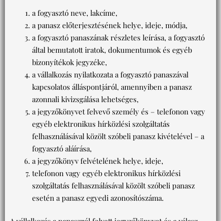
a fogyasztó neve, lakcíme,
a panasz előterjesztésének helye, ideje, módja,
a fogyasztó panaszának részletes leírása, a fogyasztó
által bemutatott iratok, dokumentumok és egyéb
bizonyítékok jegyzéke,
a vállalkozás nyilatkozata a fogyasztó panaszával
kapcsolatos álláspontjáról, amennyiben a panasz
azonnali kivizsgálása lehetséges,
a jegyzőkönyvet felvevő személy és – telefonon vagy
egyéb elektronikus hírközlési szolgáltatás
felhasználásával közölt szóbeli panasz kivételével – a
fogyasztó aláírása,
a jegyzőkönyv felvételének helye, ideje,
telefonon vagy egyéb elektronikus hírközlési
szolgáltatás felhasználásával közölt szóbeli panasz
esetén a panasz egyedi azonosítószáma.