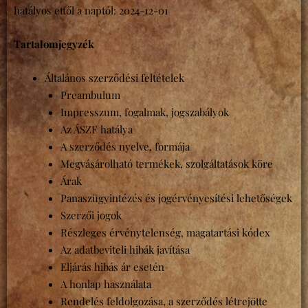
hatályos ettől a naptól: 2024-12-01
Tartalomjegyzék
Általános szerződési feltételek
Preambulum
Impresszum, fogalmak, jogszabályok
Az ÁSZF hatálya
A szerződés nyelve, formája
Megvásárolható termékek, szolgáltatások köre
Árak
Panaszügyintézés és jogérvényesítési lehetőségek
Szerzői jogok
Részleges érvénytelenség, magatartási kódex
Az adatbeviteli hibák javítása
Eljárás hibás ár esetén
A honlap használata
Rendelés feldolgozása, a szerződés létrejötte