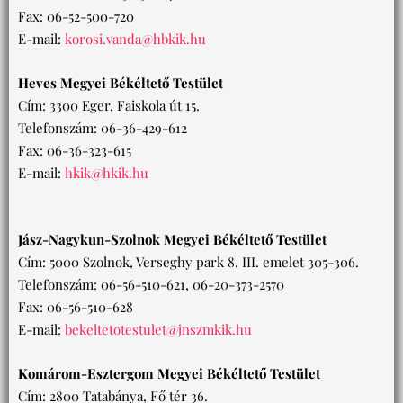
Fax: 06-52-500-720
E-mail:
korosi.vanda@hbkik.hu
Heves Megyei Békéltető Testület
Cím: 3300 Eger, Faiskola út 15.
Telefonszám: 06-36-429-612
Fax: 06-36-323-615
E-mail:
hkik@hkik.hu
Jász-Nagykun-Szolnok Megyei Békéltető Testület
Cím: 5000 Szolnok, Verseghy park 8. III. emelet 305-306.
Telefonszám: 06-56-510-621, 06-20-373-2570
Fax: 06-56-510-628
E-mail:
bekeltetotestulet@jnszmkik.hu
Komárom-Esztergom Megyei Békéltető Testület
Cím: 2800 Tatabánya, Fő tér 36.