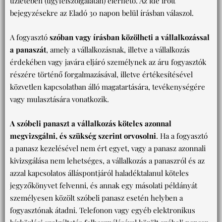
üzletében (ügyfélszolgálatán) elérhető. Az ide írott
bejegyzésekre az Eladó 30 napon belül írásban válaszol.
A fogyasztó
szóban vagy írásban közölheti a vállalkozással
a panaszát
, amely a vállalkozásnak, illetve a vállalkozás
érdekében vagy javára eljáró személynek az áru fogyasztók
részére történő forgalmazásával, illetve értékesítésével
közvetlen kapcsolatban álló magatartására, tevékenységére
vagy mulasztására vonatkozik.
A szóbeli panaszt a vállalkozás köteles azonnal
megvizsgálni, és szükség szerint orvosolni
. Ha a fogyasztó
a panasz kezelésével nem ért egyet, vagy a panasz azonnali
kivizsgálása nem lehetséges, a vállalkozás a panaszról és az
azzal kapcsolatos álláspontjáról haladéktalanul köteles
jegyzőkönyvet felvenni, és annak egy másolati példányát
személyesen közölt szóbeli panasz esetén helyben a
fogyasztónak átadni. Telefonon vagy egyéb elektronikus