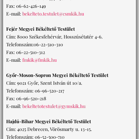
Fax: 06-62-426-149
E-mail:
bekelteto.testulet@csmkik.hu
Fejér Megyei Békéltető Testület
Cím: 8000 Székesfehérvár, Hosszúsétatér 4-6.
Telefonszám:06-22-510-310
Fax: 06-22-510-312
E-mail:
fmkik@fmkik.hu
Győr-Moson-Sopron Megyei Békéltető Testület
Cím: 9021 Győr, Szent István út 10/a.
Telefonszám: 06-96-520-217
Fax: 06-96-520-218
E-mail:
bekeltetotestulet@gymskik.hu
Hajdú-Bihar Megyei Békéltető Testület
Cím: 4025 Debrecen, Vörösmarty u. 13-15.
Telefonszám: 06-52-500-710