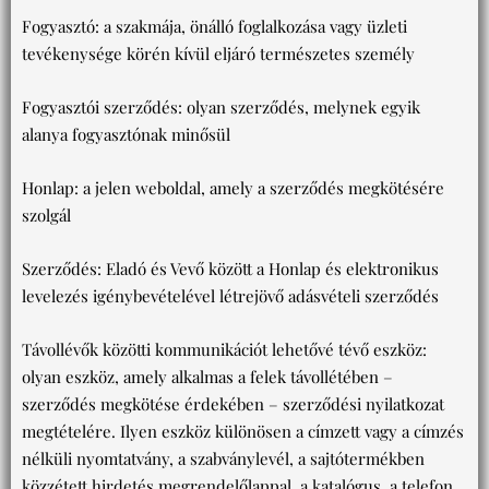
Fogyasztó: a szakmája, önálló foglalkozása vagy üzleti
tevékenysége körén kívül eljáró természetes személy
Fogyasztói szerződés: olyan szerződés, melynek egyik
alanya fogyasztónak minősül
Honlap: a jelen weboldal, amely a szerződés megkötésére
szolgál
Szerződés: Eladó és Vevő között a Honlap és elektronikus
levelezés igénybevételével létrejövő adásvételi szerződés
Távollévők közötti kommunikációt lehetővé tévő eszköz:
olyan eszköz, amely alkalmas a felek távollétében –
szerződés megkötése érdekében – szerződési nyilatkozat
megtételére. Ilyen eszköz különösen a címzett vagy a címzés
nélküli nyomtatvány, a szabványlevél, a sajtótermékben
közzétett hirdetés megrendelőlappal, a katalógus, a telefon,