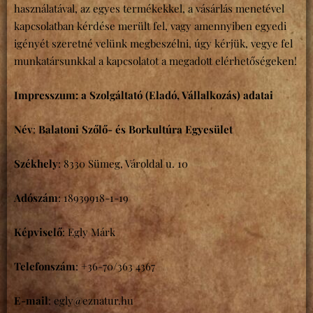
használatával, az egyes termékekkel, a vásárlás menetével
kapcsolatban kérdése merült fel, vagy amennyiben egyedi
igényét szeretné velünk megbeszélni, úgy kérjük, vegye fel
munkatársunkkal a kapcsolatot a megadott elérhetőségeken!
Impresszum: a Szolgáltató (Eladó, Vállalkozás) adatai
Név
:
Balatoni Szőlő- és Borkultúra Egyesület
Székhely
:
8330 Sümeg, Vároldal u. 10
Adószám
:
18939918-1-19
Képviselő
: Egly Márk
Telefonszám
:
+36-70/363 4367
E-mail
: egly@eznatur.hu