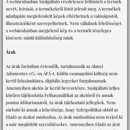
A webáruházban Szolgáltató részletesen feltünteti a termék
nevét, leírását, a termékekről fotót jelenít meg. A termékek
adatlapján megjelenített képek eltérhetnek a valóságostól,
illusztrációként szerepelhetnek. Nem vállalunk felelősséget
a webáruházban megjelenő kép és a termék tényleges
kinézete miatti különbözőség miatt.
Árak
Az árak forintban értendők, tartalmazzák az Alanyi
Adómentes 0%.-os ÁFÁ-t. Külön csomagolási költség nem
kerül felszámításra, digitális jegyeket forgalmazunk.
Amennyiben akciós ár kerül bevezetésre, Szolgáltató teljes
körűen tájékoztatja Felhasználókat az akcióról és annak
pontos időtartamáról. Az árak tájékoztató jellegűek. Nem
zárható ki annak a lehetősége, hogy üzletpolitikai okból az
Eladó az árakat módosítsa. Az árak módosítása nem terjed ki
a már megkötött szerződésekre. Amennyiben Eladó az árat