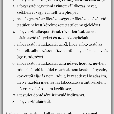
a fogyasztói jogvitával érintett vállalkozás nevét,
székhelyét vagy érintett telephelyét,
ha a fogyasztó az illetékességet az illetékes békéltető
testület helyett kérelmezett testület megjelölését,
a fogyasztó álláspontjának rövid leírását, az azt
alátámasztó tényeket és azok bizonyítékait,
a fogyasztó nyilatkozatát arról, hogy a fogyasztó az
érintett vállalkozással közvetlenül megkísérelte a vitás
ügy rendezését
a fogyasztó nyilatkozatát arra nézve, hogy az ügyben
más békéltető testület eljárását nem kezdeményezte,
közvetítői eljárás nem indult, keresetlevél beadására,
illetve fizetési meghagyás kibocsátása iránti kérelem
előterjesztésére nem került sor,
a testület döntésére irányuló indítványt,
a fogyasztó aláírását.
A kérelemhez csatolni kell azt az okiratot, illetve annak