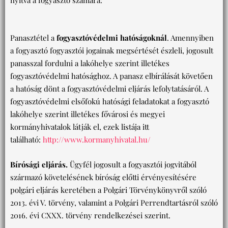
nyitva a fogyasztó számára:
Panasztétel a
fogyasztóvédelmi hatóságoknál
. Amennyiben
a fogyasztó fogyasztói jogainak megsértését észleli, jogosult
panasszal fordulni a lakóhelye szerint illetékes
fogyasztóvédelmi hatósághoz. A panasz elbírálását követően
a hatóság dönt a fogyasztóvédelmi eljárás lefolytatásáról. A
fogyasztóvédelmi elsőfokú hatósági feladatokat a fogyasztó
lakóhelye szerint illetékes fővárosi és megyei
kormányhivatalok látják el, ezek listája itt
található:
http://www.kormanyhivatal.hu/
Bírósági eljárás.
Ügyfél jogosult a fogyasztói jogvitából
származó követelésének bíróság előtti érvényesítésére
polgári eljárás keretében a Polgári Törvénykönyvről szóló
2013. évi V. törvény, valamint a Polgári Perrendtartásról szóló
2016. évi CXXX. törvény rendelkezései szerint.