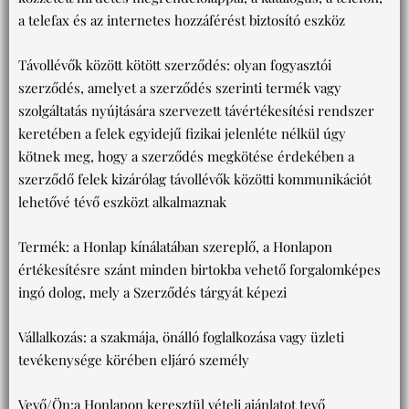
a telefax és az internetes hozzáférést biztosító eszköz
Távollévők között kötött szerződés: olyan fogyasztói
szerződés, amelyet a szerződés szerinti termék vagy
szolgáltatás nyújtására szervezett távértékesítési rendszer
keretében a felek egyidejű fizikai jelenléte nélkül úgy
kötnek meg, hogy a szerződés megkötése érdekében a
szerződő felek kizárólag távollévők közötti kommunikációt
lehetővé tévő eszközt alkalmaznak
Termék: a Honlap kínálatában szereplő, a Honlapon
értékesítésre szánt minden birtokba vehető forgalomképes
ingó dolog, mely a Szerződés tárgyát képezi
Vállalkozás: a szakmája, önálló foglalkozása vagy üzleti
tevékenysége körében eljáró személy
Vevő/Ön:a Honlapon keresztül vételi ajánlatot tevő