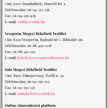
Cím: 9700 Szombathely, Honvéd tér 2.
Telefonszám: 06-94-312-356
Fax: 06-94-316-936
E-mail:
vmkik@vmkik.hu
Veszprém Megyei Békéltető Testület
Cím: 8200 Veszprém, Radnóti tér 1. földszint 116.
Telefonszám: 06-88-429-008
Fax: 06-88-412-150
E-mail:
bekelteto@veszpremikamara.hu
Zala Megyei Békéltető Testület
Cím: 8900 Zalaegerszeg, Petőfi u. 24.
Telefonszám: 06-92-550-513
Fax: 06-92-550-525
E-mail:
zmbekelteto@zmkik.hu
Online vitarendezési platform