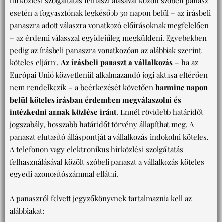
hírközlési szolgáltatás felhasználásával közölt szóbeli panasz
esetén a fogyasztónak legkésőbb 30 napon belül – az írásbeli
panaszra adott válaszra vonatkozó előírásoknak megfelelően
– az érdemi válasszal egyidejűleg megküldeni. Egyebekben
pedig az írásbeli panaszra vonatkozóan az alábbiak szerint
köteles eljárni.
Az írásbeli panaszt a vállalkozás
– ha az
Európai Unió közvetlenül alkalmazandó jogi aktusa eltérően
nem rendelkezik – a beérkezését követően
harminc napon
belül köteles írásban érdemben megválaszolni és
intézkedni annak közlése iránt
. Ennél rövidebb határidőt
jogszabály, hosszabb határidőt törvény állapíthat meg. A
panaszt elutasító álláspontját a vállalkozás indokolni köteles.
A telefonon vagy elektronikus hírközlési szolgáltatás
felhasználásával közölt szóbeli panaszt a vállalkozás köteles
egyedi azonosítószámmal ellátni.
A panaszról felvett jegyzőkönyvnek tartalmaznia kell az
alábbiakat: