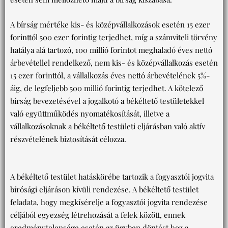
A bírság mértéke kis- és középvállalkozások esetén 15 ezer
forinttól 500 ezer forintig terjedhet, míg a számviteli törvény
hatálya alá tartozó, 100 millió forintot meghaladó éves nettó
árbevétellel rendelkező, nem kis- és középvállalkozás esetén
15 ezer forinttól, a vállalkozás éves nettó árbevételének 5%-
áig, de legfeljebb 500 millió forintig terjedhet. A kötelező
bírság bevezetésével a jogalkotó a békéltető testületekkel
való együttműködés nyomatékosítását, illetve a
vállalkozásoknak a békéltető testületi eljárásban való aktív
részvételének biztosítását célozza.
A békéltető testület hatáskörébe tartozik a fogyasztói jogvita
bírósági eljáráson kívüli rendezése. A békéltető testület
feladata, hogy megkísérelje a fogyasztói jogvita rendezése
céljából egyezség létrehozását a felek között, ennek
eredménytelensége esetén az ügyben döntést hoz a