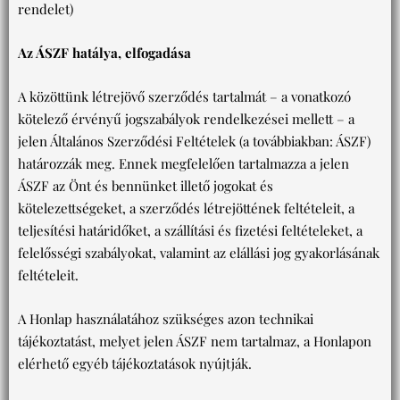
rendelet)
Az ÁSZF hatálya, elfogadása
A közöttünk létrejövő szerződés tartalmát – a vonatkozó
kötelező érvényű jogszabályok rendelkezései mellett – a
jelen Általános Szerződési Feltételek (a továbbiakban: ÁSZF)
határozzák meg. Ennek megfelelően tartalmazza a jelen
ÁSZF az Önt és bennünket illető jogokat és
kötelezettségeket, a szerződés létrejöttének feltételeit, a
teljesítési határidőket, a szállítási és fizetési feltételeket, a
felelősségi szabályokat, valamint az elállási jog gyakorlásának
feltételeit.
A Honlap használatához szükséges azon technikai
tájékoztatást, melyet jelen ÁSZF nem tartalmaz, a Honlapon
elérhető egyéb tájékoztatások nyújtják.