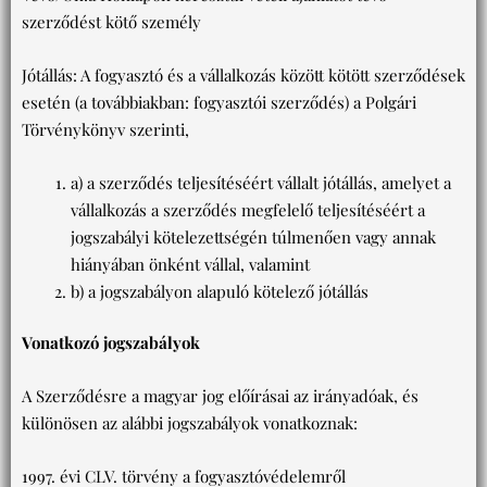
szerződést kötő személy
Jótállás: A fogyasztó és a vállalkozás között kötött szerződések
esetén (a továbbiakban: fogyasztói szerződés) a Polgári
Törvénykönyv szerinti,
a) a szerződés teljesítéséért vállalt jótállás, amelyet a
vállalkozás a szerződés megfelelő teljesítéséért a
jogszabályi kötelezettségén túlmenően vagy annak
hiányában önként vállal, valamint
b) a jogszabályon alapuló kötelező jótállás
Vonatkozó jogszabályok
A Szerződésre a magyar jog előírásai az irányadóak, és
különösen az alábbi jogszabályok vonatkoznak:
1997. évi CLV. törvény a fogyasztóvédelemről