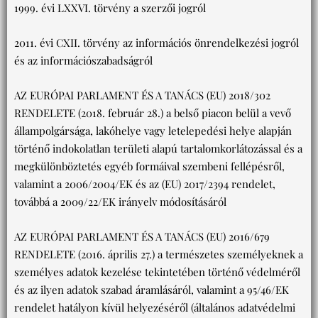
1999. évi LXXVI. törvény a szerzői jogról
2011. évi CXII. törvény az információs önrendelkezési jogról
és az információszabadságról
AZ EURÓPAI PARLAMENT ÉS A TANÁCS (EU) 2018/302
RENDELETE (2018. február 28.) a belső piacon belül a vevő
állampolgársága, lakóhelye vagy letelepedési helye alapján
történő indokolatlan területi alapú tartalomkorlátozással és a
megkülönböztetés egyéb formáival szembeni fellépésről,
valamint a 2006/2004/EK és az (EU) 2017/2394 rendelet,
továbbá a 2009/22/EK irányelv módosításáról
AZ EURÓPAI PARLAMENT ÉS A TANÁCS (EU) 2016/679
RENDELETE (2016. április 27.) a természetes személyeknek a
személyes adatok kezelése tekintetében történő védelméről
és az ilyen adatok szabad áramlásáról, valamint a 95/46/EK
rendelet hatályon kívül helyezéséről (általános adatvédelmi