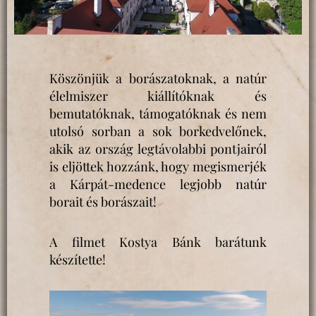
Köszönjük a borászatoknak, a natúr
élelmiszer kiállítóknak és
bemutatóknak, támogatóknak és nem
utolsó sorban a sok borkedvelőnek,
akik az ország legtávolabbi pontjairól
is eljöttek hozzánk, hogy megismerjék
a Kárpát-medence legjobb natúr
borait és borászait!
A filmet Kostya Bánk barátunk
készítette!