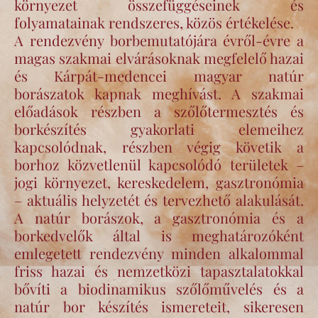
környezet összefüggéseinek és
folyamatainak rendszeres, közös értékelése.
A rendezvény borbemutatójára évről-évre a
magas szakmai elvárásoknak megfelelő hazai
és Kárpát-medencei magyar natúr
borászatok kapnak meghívást. A szakmai
előadások részben a szőlőtermesztés és
borkészítés gyakorlati elemeihez
kapcsolódnak, részben végig követik a
borhoz közvetlenül kapcsolódó területek –
jogi környezet, kereskedelem, gasztronómia
– aktuális helyzetét és tervezhető alakulását.
A natúr borászok, a gasztronómia és a
borkedvelők által is meghatározóként
emlegetett rendezvény minden alkalommal
friss hazai és nemzetközi tapasztalatokkal
bővíti a biodinamikus szőlőművelés és a
natúr bor készítés ismereteit, sikeresen