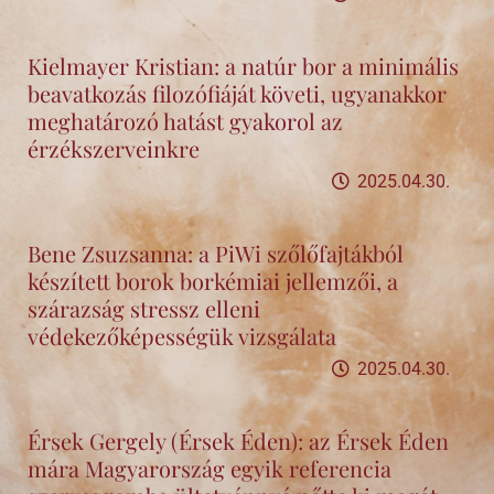
Kielmayer Kristian: a natúr bor a minimális
beavatkozás filozófiáját követi, ugyanakkor
meghatározó hatást gyakorol az
érzékszerveinkre
2025.04.30.
Bene Zsuzsanna: a PiWi szőlőfajtákból
készített borok borkémiai jellemzői, a
szárazság stressz elleni
védekezőképességük vizsgálata
2025.04.30.
Érsek Gergely (Érsek Éden): az Érsek Éden
mára Magyarország egyik referencia