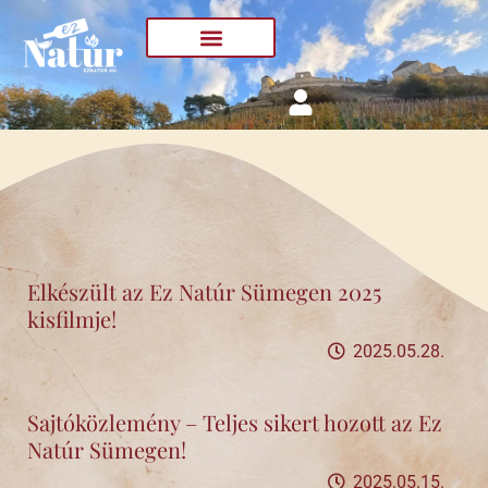
Skip
to
content
Elkészült az Ez Natúr Sümegen 2025
kisfilmje!
2025.05.28.
Sajtóközlemény – Teljes sikert hozott az Ez
Natúr Sümegen!
2025.05.15.