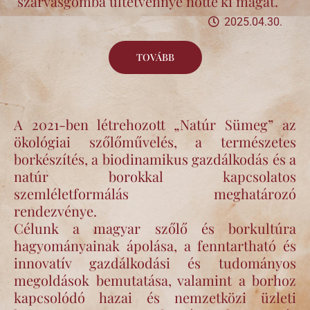
szarvasgomba ültetvénnyé nőtte ki magát.
2025.04.30.
TOVÁBB
A 2021-ben létrehozott „Natúr Sümeg” az
ökológiai szőlőművelés, a természetes
borkészítés, a biodinamikus gazdálkodás és a
natúr borokkal kapcsolatos
szemléletformálás meghatározó
rendezvénye.
Célunk a magyar szőlő és borkultúra
hagyományainak ápolása, a fenntartható és
innovatív gazdálkodási és tudományos
megoldások bemutatása, valamint a borhoz
kapcsolódó hazai és nemzetközi üzleti