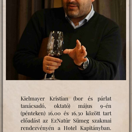
Kielmayer Kristian (bor és párlat
tanácsadó, oktató) május 9-én
(pénteken) 16.00 és 16.30 között tart
előadást az EzNatúr Sümeg szakmai
rendezvényén a Hotel Kapitányban.