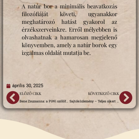
A natúr bor a minimális beavatkozás
filozófiáját követi, ugyanakkor
meghatározó hatást gyakorol az
érzékszerveinkre. Erről mélyebben is
olvashatnak a hamarosan megjelenő
könyvemben, amely a natúr borok egy
izgalmas oldalát mutatja be.
április 30, 2025
Előző
Kö
ELŐZŐ CIKK
KÖVETKEZŐ CIKK
Bene Zsuzsanna: a PiWi szőlőfajtákból készített borok borkémiai jellemzői, a szárazság stressz elleni védekezőképességük vizsgálata
Sajtóközlemény – Teljes sikert hozott az Ez Natúr Sümegen!