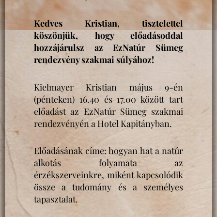
Kedves Kristian, tisztelettel
köszönjük, hogy előadásoddal
hozzájárulsz az EzNatúr Sümeg
rendezvény szakmai súlyához!
Kielmayer Kristian május 9-én
(pénteken) 16.40 és 17.00 között tart
előadást az EzNatúr Sümeg szakmai
rendezvényén a Hotel Kapitányban.
Előadásának címe: hogyan hat a natúr
alkotás folyamata az
érzékszerveinkre, miként kapcsolódik
össze a tudomány és a személyes
tapasztalat.