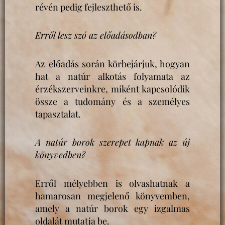
révén pedig fejleszthető is.
Erről lesz szó az előadásodban?
Az előadás során körbejárjuk, hogyan
hat a natúr alkotás folyamata az
érzékszerveinkre, miként kapcsolódik
össze a tudomány és a személyes
tapasztalat.
A natúr borok szerepet kapnak az új
könyvedben?
Erről mélyebben is olvashatnak a
hamarosan megjelenő könyvemben,
amely a natúr borok egy izgalmas
oldalát mutatja be.