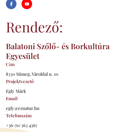
F
Y
a
o
c
u
e
t
b
u
Rendező:
o
b
o
e
k
-
f
Balatoni Szőlő- és Borkultúra
Egyesület
Cím
8330 Sümeg, Vároldal u. 10
Projektvezető
Egly Márk
Email
egly@eznatur.hu
Telefonszám
+36-70/363 4367