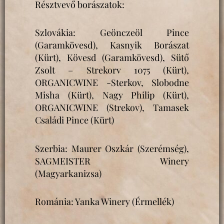
Résztvevő borászatok:
Szlovákia: Geönczeöl Pince
(Garamkövesd), Kasnyik Borászat
(Kürt), Kövesd (Garamkövesd), Sütő
Zsolt – Strekorv 1075 (Kürt),
ORGANICWINE -Sterkov, Slobodne
Misha (Kürt), Nagy Philip (Kürt),
ORGANICWINE (Strekov), Tamasek
Családi Pince (Kürt)
Szerbia: Maurer Oszkár (Szerémség),
SAGMEISTER Winery
(Magyarkanizsa)
Románia: Yanka Winery (Érmellék)