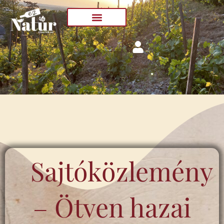
Skip
to
content
Sajtóközlemény
– Ötven hazai