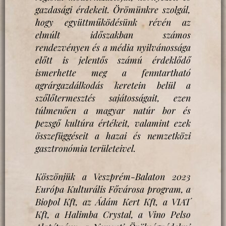
gazdasági érdekeit. Örömünkre szolgál,
hogy együttműködésünk révén az
elmúlt időszakban számos
rendezvényen és a média nyilvánossága
előtt is jelentős számú érdeklődő
ismerhette meg a fenntartható
agrárgazdálkodás keretein belül a
szőlőtermesztés sajátosságait, ezen
túlmenően a magyar natúr bor és
pezsgő kultúra értékeit, valamint ezek
összefüggéseit a hazai és nemzetközi
gasztronómia területeivel.
Köszönjük a Veszprém-Balaton 2023
Európa Kulturális Fővárosa program, a
Biopol Kft, az Ádám Kert Kft, a VIAT
Kft, a Halimba Crystal, a Vino Pelso