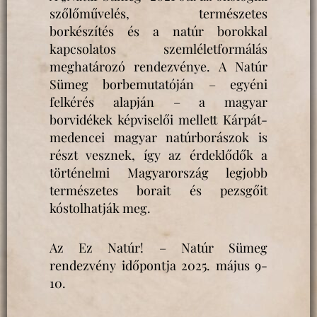
szőlőművelés, természetes
borkészítés és a natúr borokkal
kapcsolatos szemléletformálás
meghatározó rendezvénye. A Natúr
Sümeg borbemutatóján – egyéni
felkérés alapján – a magyar
borvidékek képviselői mellett Kárpát-
medencei magyar natúrborászok is
részt vesznek, így az érdeklődők a
történelmi Magyarország legjobb
természetes borait és pezsgőit
kóstolhatják meg.
Az Ez Natúr! – Natúr Sümeg
rendezvény időpontja 2025. május 9-
10.