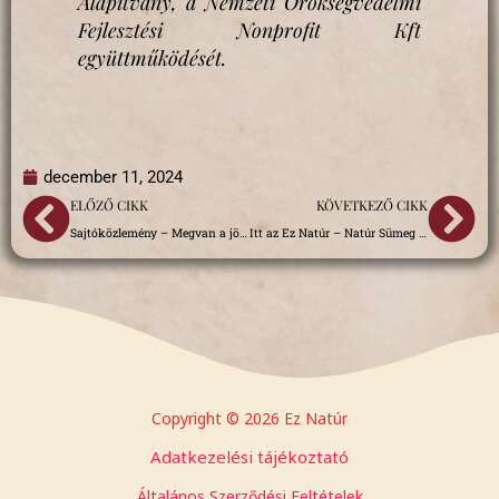
Alapítvány, a Nemzeti Örökségvédelmi
Fejlesztési Nonprofit Kft
együttműködését.
december 11, 2024
Előző
Kö
ELŐZŐ CIKK
KÖVETKEZŐ CIKK
Sajtóközlemény – Megvan a jövő májusi Ez Natúr! Sümegen résztvevő borászatok listája
Itt az Ez Natúr – Natúr Sümeg 2025 programja!
Copyright © 2026 Ez Natúr
Adatkezelési tájékoztató
Általános Szerződési Feltételek