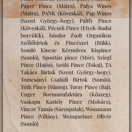
Páger Pince (Mátra), Palya Wines
(Mátra), PANK (Köveskál), Pap Wines
(Szent György-hegy), Pálffy Pince
(Köveskál), Pécseli Pince (Etyek-Budai
borvidék), Sándor Zsolt Organikus
Szőlőbirtok és Pincészet (Bükk),
Somló Kincse Kézműves Kispince
(Somló), Spontán pince (Mór), Sziegl
Pince (Hajós), Szóló Pince (Tokaj), TA
Takács Birtok (Szent György-hegy),
Tomcsányi Családi Birtok (Somló),
Tóth Pince (Sümeg), Turay Pince (Baj),
Unger Bormanufaktúra (Kőszeg),
Vaskapu Kastély Pince (Mohács),
Vincze Tamás (Sárospatak), Wassmann
Pince (Villány), Weingartner Olivér
(Somló)