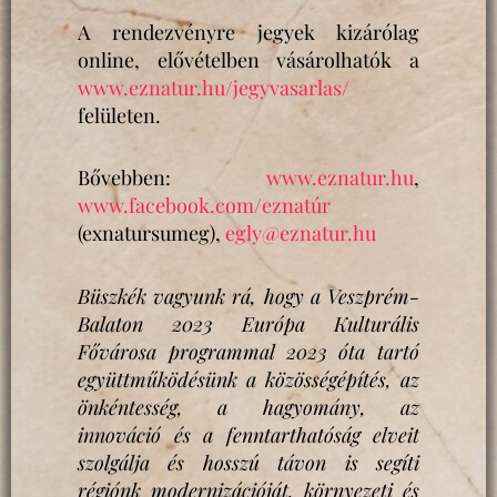
A rendezvényre jegyek kizárólag
online, elővételben vásárolhatók a
www.eznatur.hu/jegyvasarlas/
felületen.
Bővebben:
www.eznatur.hu
,
www.facebook.com/eznatúr
(exnatursumeg),
egly@eznatur.hu
Büszkék vagyunk rá, hogy a Veszprém-
Balaton 2023 Európa Kulturális
Fővárosa programmal 2023 óta tartó
együttműködésünk a közösségépítés, az
önkéntesség, a hagyomány, az
innováció és a fenntarthatóság elveit
szolgálja és hosszú távon is segíti
régiónk modernizációját, környezeti és