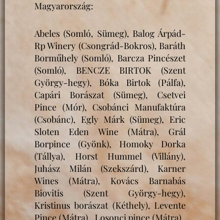
Magyarország:
Abeles (Somló, Sümeg), Balog Árpád-
Rp Winery (Csongrád-Bokros), Baráth
Borműhely (Somló), Barcza Pincészet
(Somló), BENCZE BIRTOK (Szent
György-hegy), Bóka Birtok (Pálfa),
Capári Borászat (Sümeg), Csetvei
Pince (Mór), Csobánci Manufaktúra
(Csobánc), Egly Márk (Sümeg), Eric
Sloten Eden Wine (Mátra), Grál
Borpince (Gyönk), Homoky Dorka
(Tállya), Horst Hummel (Villány),
Juhász Milán (Szekszárd), Karner
Wines (Mátra), Kovács Barnabás
Biovitis (Szent György-hegy),
Kristinus borászat (Kéthely), Levente
Pince (Mátra), Losonci pince (Mátra),