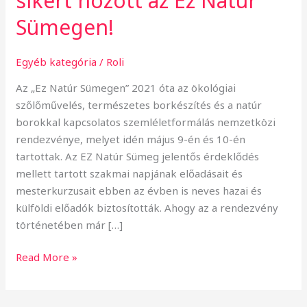
sikert hozott az Ez Natúr
Sümegen!
Egyéb kategória
/
Roli
Az „Ez Natúr Sümegen” 2021 óta az ökológiai
szőlőművelés, természetes borkészítés és a natúr
borokkal kapcsolatos szemléletformálás nemzetközi
rendezvénye, melyet idén május 9-én és 10-én
tartottak. Az EZ Natúr Sümeg jelentős érdeklődés
mellett tartott szakmai napjának előadásait és
mesterkurzusait ebben az évben is neves hazai és
külföldi előadók biztosították. Ahogy az a rendezvény
történetében már […]
Read More »