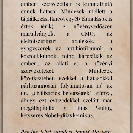
emberi szervezetben is kimutatható
ennek hatása. Mindezek mellett a
táplálkozási láncot egyéb támadások is
érték (érik). A növényvédőszer
maradványok, a GMO, az
élelmiszeripari adalékok, a
gyógyszerek az antibiotikumok, a
kozmetikumok, mind károsítják az
emberi, az állati és a növényi
szervezeteket. Mindezek
következtében ezekkel a hatásokkal
párhuzamosan folyamatosan nő az
un. „civilizációs betegségek” aránya,
ahogy ezt évtizedekkel ezelőtt már
megállapította Dr Linus Pauling
kétszeres Nobel-díjas kémikus.
Rendbe lehet mindezt tenni? Ha igen,