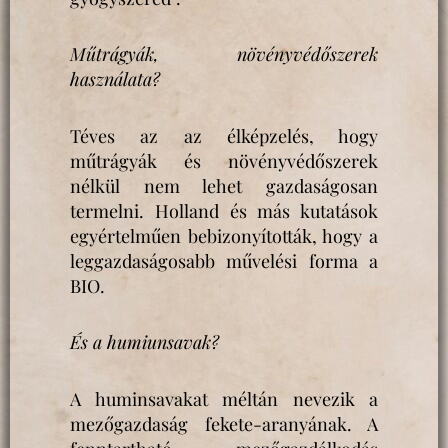
Műtrágyák, növényvédőszerek
használata?
Téves az az élképzelés, hogy
műtrágyák és növényvédőszerek
nélkül nem lehet gazdaságosan
termelni. Holland és más kutatások
egyértelműen bebizonyították, hogy a
leggazdaságosabb művelési forma a
BIO.
És a humiunsavak?
A huminsavakat méltán nevezik a
mezőgazdaság fekete-aranyának. A