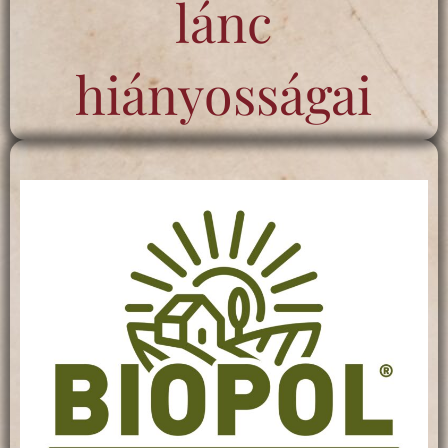
lánc
hiányosságai