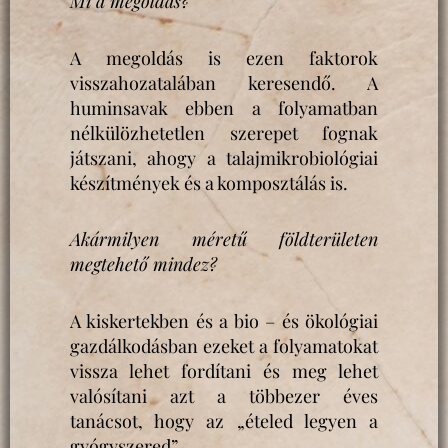
Mi a megoldás?
A megoldás is ezen faktorok
visszahozatalában keresendő. A
huminsavak ebben a folyamatban
nélkülözhetetlen szerepet fognak
játszani, ahogy a talajmikrobiológiai
készítmények és a komposztálás is.
Akármilyen méretű földterületen
megtehető mindez?
A kiskertekben és a bio – és ökológiai
gazdálkodásban ezeket a folyamatokat
vissza lehet fordítani és meg lehet
valósítani azt a többezer éves
tanácsot, hogy az „ételed legyen a
gyógyszered”.