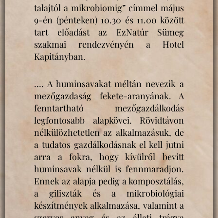
talajtól a mikrobiomig” címmel május
9-én (pénteken) 10.30 és 11.00 között
tart előadást az EzNatúr Sümeg
szakmai rendezvényén a Hotel
Kapitányban.
…. A huminsavakat méltán nevezik a
mezőgazdaság fekete-aranyának. A
fenntartható mezőgazdálkodás
legfontosabb alapkövei. Rövidtávon
nélkülözhetetlen az alkalmazásuk, de
a tudatos gazdálkodásnak el kell jutni
arra a fokra, hogy kívülről bevitt
huminsavak nélkül is fennmaradjon.
Ennek az alapja pedig a komposztálás,
a giliszták és a mikrobiológiai
készítmények alkalmazása, valamint a
szerves anyag és az állati trágya