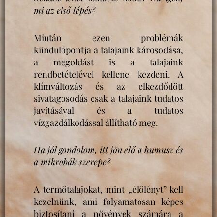
mi az első lépés?
Miután ezen problémák
kiindulópontja a talajaink károsodása,
a megoldást is a talajaink
rendbetételével kellene kezdeni. A
klímváltozás és az elkezdődött
sivatagosodás csak a talajaink tudatos
javításával és a tudatos
vízgazdálkodással állítható meg.
Ha jól gondolom, itt jön elő a humusz és
a mikrobák szerepe?
A termőtalajokat, mint „élőlényt” kell
kezelnünk, ami folyamatosan képes
biztosítani a növények számára a