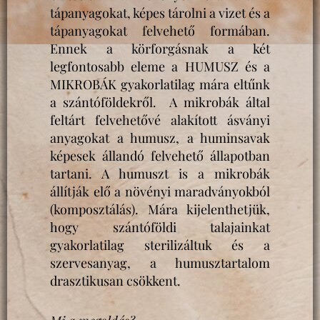
tápanyagokat, képes tárolni a vizet és a
tápanyagokat felvehető formában.
Ennek a körforgásnak a két
legfontosabb eleme a HUMUSZ és a
MIKROBÁK gyakorlatilag mára eltűnk
a szántóföldekről. A mikrobák által
feltárt felvehetővé alakított ásványi
anyagokat a humusz, a huminsavak
képesek állandó felvehető állapotban
tartani. A humuszt is a mikrobák
állítják elő a növényi maradványokból
(komposztálás). Mára kijelenthetjük,
hogy szántóföldi talajainkat
gyakorlatilag sterilizáltuk és a
szervesanyag, a humusztartalom
drasztikusan csökkent.