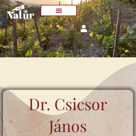
Skip
to
content
Dr. Csicsor
János