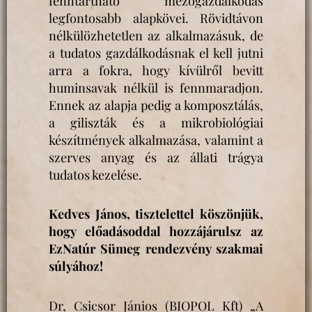
fenntartható mezőgazdálkodás
legfontosabb alapkövei. Rövidtávon
nélkülözhetetlen az alkalmazásuk, de
a tudatos gazdálkodásnak el kell jutni
arra a fokra, hogy kívülről bevitt
huminsavak nélkül is fennmaradjon.
Ennek az alapja pedig a komposztálás,
a giliszták és a mikrobiológiai
készítmények alkalmazása, valamint a
szerves anyag és az állati trágya
tudatos kezelése.
Kedves János, tisztelettel köszönjük,
hogy előadásoddal hozzájárulsz az
EzNatúr Sümeg rendezvény szakmai
súlyához!
Dr, Csicsor Jánios (BIOPOL Kft) „A