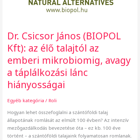
a
táplálkozási
lánc
hiányosságai
Dr. Csicsor János (BIOPOL
Kft): az élő talajtól az
emberi mikrobiomig, avagy
a táplálkozási lánc
hiányosságai
Egyéb kategória
/
Roli
Hogyan lehet összefoglalni a szántóföldi talaj
állapotának romlását az elmúlt 100 évben? Az intenzív
mezőgazdálkodás bevezetése óta – ez kb. 100 éve
történt – a szántóföldi talajaink folyamatosan romlanak.